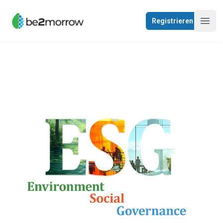
be2morrow
Registrieren
Navig